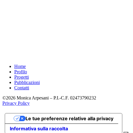
Piazza Dante Alighieri
Localià Gargagnago
S.Ambrogio di Valpolicella
37020 Verona
P.IVA IT02473790232
T_F +39 045 7701196
M +39 335 5937402
Home
Profilo
Progetti
Pubblicazioni
Contatti
©2026 Monica Arpesani – P.I.-C.F. 02473790232
Privacy Policy
Le tue preferenze relative alla privacy
Informativa sulla raccolta