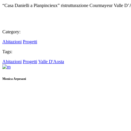
“Casa Danielli a Planpincieux” ristrutturazione Courmayeur Valle D’A
Category:
Abitazioni
Progetti
Tags:
Abitazioni
Progetti
Valle D'Aosta
Monica Arpesani
Piazza Dante Alighieri
Localià Gargagnago
S.Ambrogio di Valpolicella
37020 Verona
P.IVA IT02473790232
T_F +39 045 7701196